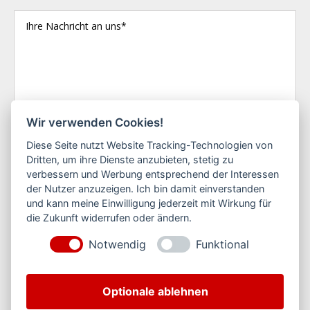
Wir verwenden Cookies!
Diese Seite nutzt Website Tracking-Technologien von
Dritten, um ihre Dienste anzubieten, stetig zu
verbessern und Werbung entsprechend der Interessen
Ich habe die Datenschutzerklärung zur Kenntnis
der Nutzer anzuzeigen. Ich bin damit einverstanden
genommen. Ich stimme zu, dass meine Angaben
und kann meine Einwilligung jederzeit mit Wirkung für
und Daten zur Beantwortung meiner Anfrage
die Zukunft widerrufen oder ändern.
elektronisch erhoben und gespeichert werden.
*
Notwendig
Funktional
Felder mit einem
*
sind Pflichtfelder
Optionale ablehnen