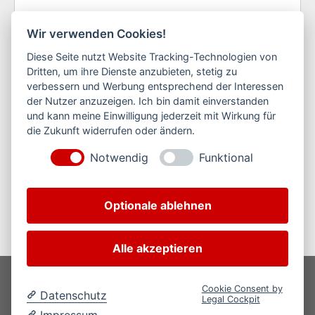
Wir verwenden Cookies!
Diese Seite nutzt Website Tracking-Technologien von
Dritten, um ihre Dienste anzubieten, stetig zu
verbessern und Werbung entsprechend der Interessen
Ich habe die Datenschutzerklärung zur Kenntnis
der Nutzer anzuzeigen. Ich bin damit einverstanden
genommen. Ich stimme zu, dass meine Angaben
und kann meine Einwilligung jederzeit mit Wirkung für
und Daten zur Beantwortung meiner Anfrage
die Zukunft widerrufen oder ändern.
elektronisch erhoben und gespeichert werden.
*
Notwendig
Funktional
Felder mit einem
*
sind Pflichtfelder
Optionale ablehnen
Alle akzeptieren
Copyright © 2026 Wehrle Sicherheitstechnik - Alle Rechte
Cookie Consent by
vorbehalten.
Datenschutz
Legal Cockpit
Impressum